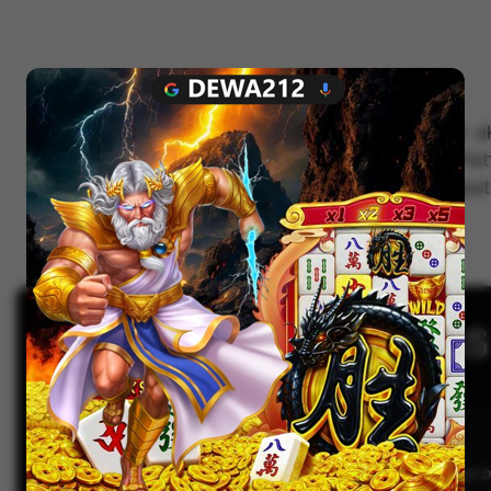
Tentang Dewa212
Dewa212 adalah situs resmi yang menyediakan akse
untuk kemudahan pengguna di Indonesia. Plat
pengguna dapat mengakses layanan dengan cepat d
ULAS
"Pengalaman saya
"Proses akses b