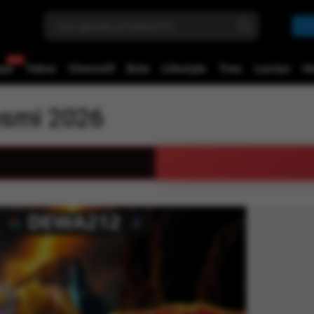
ya
Tekno
Otomotif
Bola
Lifestyle
Tren
Lestari
He
esmi 2026