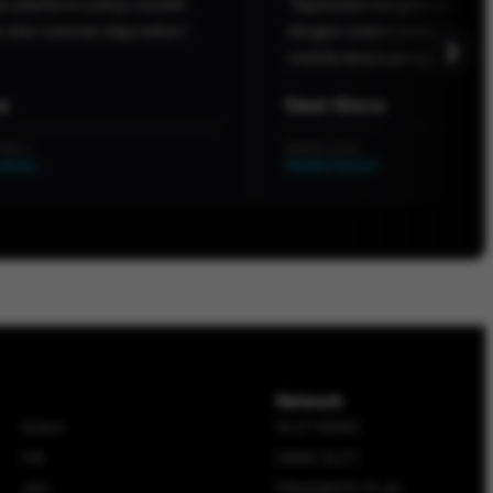
an platform cukup mudah
"Saya bisa mengakses plat
 dan nyaman digunakan."
dengan stabil melalui pera
❯
mobile tanpa gangguan bera
a
Dewi Diona
 Baru
Mobile User
rience
Mobile Access
Network
Kolom
SLOT DEMO
VIK
DEMO SLOT
JEO
PRAGMATIC PLAY