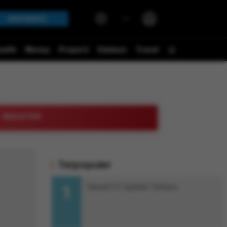
AKUN DEMO
alth
Money
Properti
Edukasi
Travel
REGISTER
Terpopuler
Dewa212 Update Terbaru
1