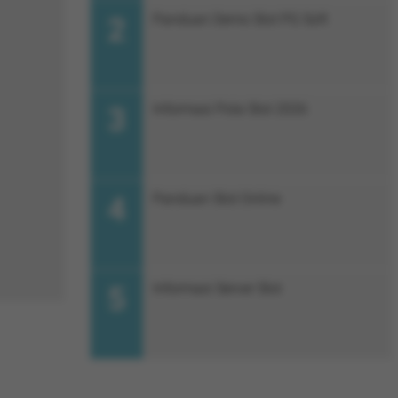
Panduan Demo Slot PG Soft
2
Informasi Pola Slot 2026
3
Panduan Slot Online
4
Informasi Server Slot
5