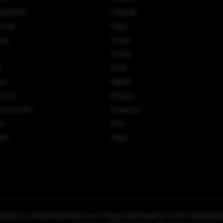
apolitan
Lifestyle
ional
Hype
ilu
Travel
Homey
a
Food
no
UMKM
motif
Edukasi
ertainment
Parapuan
ns
Foto
lth
Video
rah
About Us
Advertise
Ketentuan Penggunaan
Kebijakan Data Pribadi
Pedo